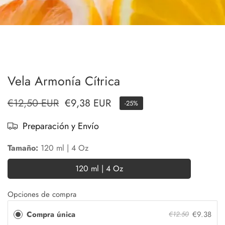
Vela Armonía Cítrica
€12,50 EUR
€9,38 EUR
-
25
%
Preparación y Envío
Tamaño:
120 ml | 4 Oz
120 ml | 4 Oz
120
ml
Opciones de compra
|
Compra única
€9.38
€12.50
4